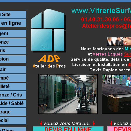
 Site
 en ligne
gent
onze
ris
pion
air
empé
lleté
onze / Gris
ide / Sablé
trage
cial
é Déco