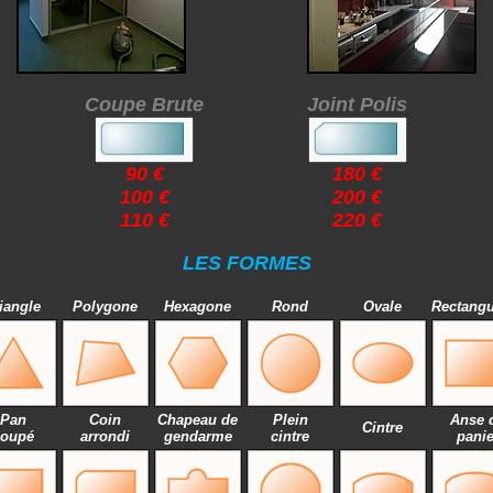
Coupe Brute
Joint Polis
90 €
180 €
100 €
200 €
110 €
220 €
LES FORMES
iangle
Polygone
Hexagone
Rond
Ovale
Rectangu
Pan
Coin
Chapeau de
Plein
Anse 
Cintre
coupé
arrondi
gendarme
cintre
panie