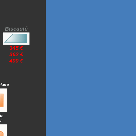
Biseauté
345 €
362 €
400 €
laire
de
r