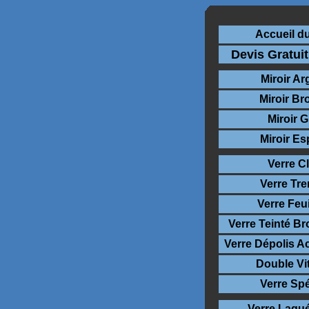
Accueil du
Devis Gratuit
Miroir Ar
Miroir Br
Miroir G
Miroir Es
Verre Cl
Verre Tr
Verre Feui
Verre Teinté Br
Verre Dépolis Ac
Double Vi
Verre Spé
Verre Laqu