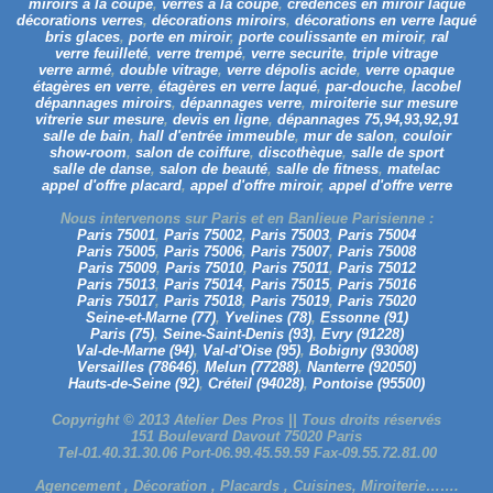
miroirs à la coupe
,
verres à la coupe
,
crédences en miroir laqué
décorations verres
,
décorations miroirs
,
décorations en verre laqué
bris glaces
,
porte en miroir
,
porte coulissante en miroir
,
ral
verre feuilleté
,
verre trempé
,
verre securite
,
triple vitrage
verre armé
,
double vitrage
,
verre dépolis acide
,
verre opaque
étagères en verre
,
étagères en verre laqué
,
par-douche
,
lacobel
dépannages miroirs
,
dépannages verre
,
miroiterie sur mesure
vitrerie sur mesure
,
devis en ligne
,
dépannages 75,94,93,92,91
salle de bain
,
hall d'entrée immeuble
,
mur de salon
,
couloir
show-room
,
salon de coiffure
,
discothèque
,
salle de sport
salle de danse
,
salon de beauté
,
salle de fitness
,
matelac
appel d'offre placard
,
appel d'offre miroir
,
appel d'offre verre
Nous intervenons sur Paris et en Banlieue Parisienne :
Paris 75001
,
Paris 75002
,
Paris 75003
,
Paris 75004
Paris 75005
,
Paris 75006
,
Paris 75007
,
Paris 75008
Paris 75009
,
Paris 75010
,
Paris 75011
,
Paris 75012
Paris 75013
,
Paris 75014
,
Paris 75015
,
Paris 75016
Paris 75017
,
Paris 75018
,
Paris 75019
,
Paris 75020
Seine-et-Marne (77)
,
Yvelines (78)
,
Essonne (91)
Paris (75)
,
Seine-Saint-Denis (93)
,
Evry (91228)
Val-de-Marne (94)
,
Val-d'Oise (95)
,
Bobigny (93008)
Versailles (78646)
,
Melun (77288)
,
Nanterre (92050)
Hauts-de-Seine (92)
,
Créteil (94028)
,
Pontoise (95500)
Copyright © 2013 Atelier Des Pros || Tous droits réservés
151 Boulevard Davout 75020 Paris
Tel-01.40.31.30.06 Port-06.99.45.59.59 Fax-09.55.72.81.00
Agencement , Décoration , Placards , Cuisines, Miroiterie…….