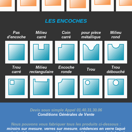
LES ENCOCHES
Pas
Milieu
Coin
pour pièce
Milieu
d'encoche
carré
carré
métallique
rond
Trou
Milieu
Encoche
Trou
Trou
carré
rectangulaire
ronde
débouché
Devis sous simple Appel 01.40.31.30.06
Conditions Générales de Vente
Nous pouvons vous fabriquer tous les produits ci-dessous :
miroirs sur mesure
,
verres sur mesure
,
crédences en verre laqué