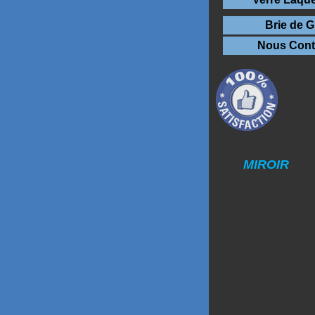
Brie de G
Nous Cont
MIROIR